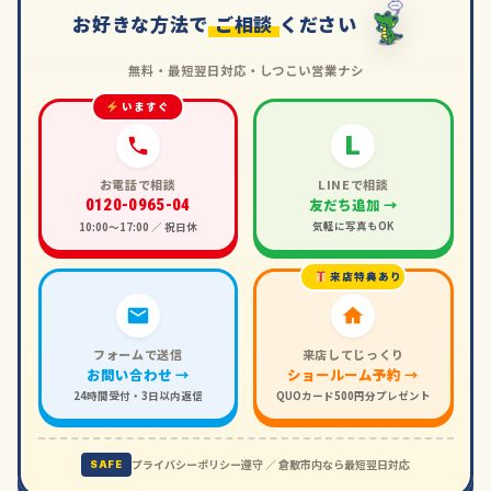
お好きな方法で
ご相談
ください
無料・最短翌日対応・しつこい営業ナシ
いますぐ
L
お電話で相談
LINEで相談
友だち追加 →
0120-0965-04
気軽に写真もOK
10:00〜17:00 ／ 祝日休
来店特典あり
フォームで送信
来店してじっくり
お問い合わせ →
ショールーム予約 →
24時間受付・3日以内返信
QUOカード500円分プレゼント
プライバシーポリシー遵守 ／ 倉敷市内なら最短翌日対応
SAFE