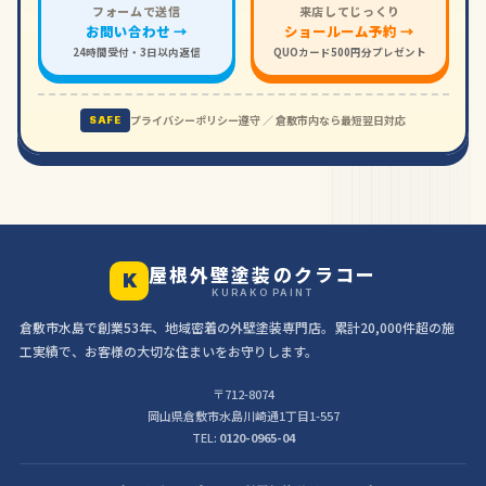
フォームで送信
来店してじっくり
お問い合わせ →
ショールーム予約 →
24時間受付・3日以内返信
QUOカード500円分プレゼント
プライバシーポリシー遵守 ／ 倉敷市内なら最短翌日対応
SAFE
屋根外壁塗装のクラコー
K
KURAKO PAINT
倉敷市水島で創業53年、地域密着の外壁塗装専門店。累計20,000件超の施
工実績で、お客様の大切な住まいをお守りします。
〒712-8074
岡山県倉敷市水島川崎通1丁目1-557
TEL:
0120-0965-04