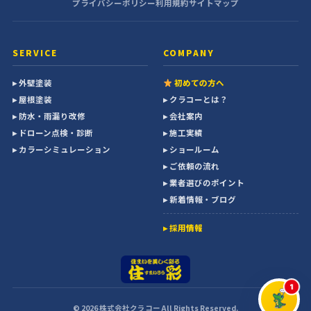
プライバシーポリシー
利用規約
サイトマップ
SERVICE
COMPANY
▸ 外壁塗装
初めての方へ
▸ 屋根塗装
▸ クラコーとは？
▸ 防水・雨漏り改修
▸ 会社案内
▸ ドローン点検・診断
▸ 施工実績
▸ カラーシミュレーション
▸ ショールーム
▸ ご依頼の流れ
▸ 業者選びのポイント
▸ 新着情報・ブログ
▸ 採用情報
1
AIワニくん
© 2026 株式会社クラコー All Rights Reserved.