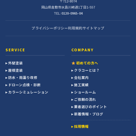
〒712-8074
岡山県倉敷市水島川崎通1丁目1-557
TEL:
0120-0965-04
プライバシーポリシー
利用規約
サイトマップ
SERVICE
COMPANY
▸ 外壁塗装
初めての方へ
▸ 屋根塗装
▸ クラコーとは？
▸ 防水・雨漏り改修
▸ 会社案内
▸ ドローン点検・診断
▸ 施工実績
▸ カラーシミュレーション
▸ ショールーム
▸ ご依頼の流れ
▸ 業者選びのポイント
▸ 新着情報・ブログ
▸ 採用情報