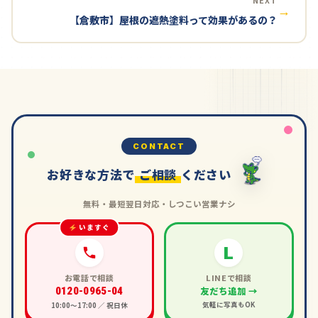
NEXT
→
【倉敷市】屋根の遮熱塗料って効果があるの？
CONTACT
お好きな方法で
ご相談
ください
無料・最短翌日対応・しつこい営業ナシ
いますぐ
L
お電話で相談
LINEで相談
友だち追加 →
0120-0965-04
気軽に写真もOK
10:00〜17:00 ／ 祝日休