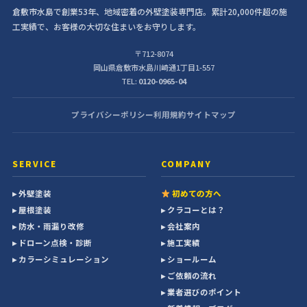
倉敷市水島で創業53年、地域密着の外壁塗装専門店。累計20,000件超の施
工実績で、お客様の大切な住まいをお守りします。
〒712-8074
岡山県倉敷市水島川崎通1丁目1-557
TEL:
0120-0965-04
プライバシーポリシー
利用規約
サイトマップ
SERVICE
COMPANY
▸ 外壁塗装
初めての方へ
▸ 屋根塗装
▸ クラコーとは？
▸ 防水・雨漏り改修
▸ 会社案内
▸ ドローン点検・診断
▸ 施工実績
▸ カラーシミュレーション
▸ ショールーム
▸ ご依頼の流れ
▸ 業者選びのポイント