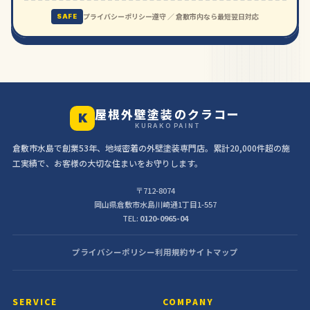
プライバシーポリシー遵守 ／ 倉敷市内なら最短翌日対応
SAFE
屋根外壁塗装のクラコー
K
KURAKO PAINT
倉敷市水島で創業53年、地域密着の外壁塗装専門店。累計20,000件超の施
工実績で、お客様の大切な住まいをお守りします。
〒712-8074
岡山県倉敷市水島川崎通1丁目1-557
TEL:
0120-0965-04
プライバシーポリシー
利用規約
サイトマップ
SERVICE
COMPANY