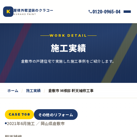
屋根外壁塗装のクラコー
K
0120-0965-04
KURAKO PAINT
WORK DETAIL
施工実績
倉敷市の戸建住宅で実施した施工事例をご紹介します。
ホーム
施工実績
倉敷市 M様邸 軒天補修工事
その他のリフォーム
CASE 708
2021年6月施工 ／ 岡山県倉敷市
軒天補修