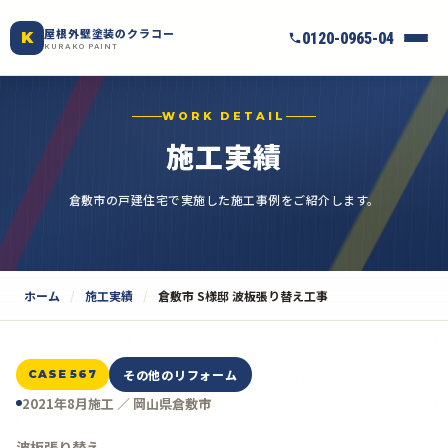
屋根外壁塗装のクラコー
K
0120-0965-04
KURAKO PAINT
WORK DETAIL
施工実績
倉敷市の戸建住宅で実施した施工事例をご紹介します。
ホーム
施工実績
倉敷市 S様邸 波板張り替え工事
その他のリフォーム
CASE 567
2021年8月施工 ／ 岡山県倉敷市
波板張り替え