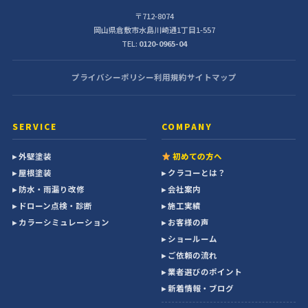
〒712-8074
岡山県倉敷市水島川崎通1丁目1-557
TEL:
0120-0965-04
プライバシーポリシー
利用規約
サイトマップ
SERVICE
COMPANY
▸ 外壁塗装
初めての方へ
▸ 屋根塗装
▸ クラコーとは？
▸ 防水・雨漏り改修
▸ 会社案内
▸ ドローン点検・診断
▸ 施工実績
▸ カラーシミュレーション
▸ お客様の声
▸ ショールーム
▸ ご依頼の流れ
▸ 業者選びのポイント
▸ 新着情報・ブログ