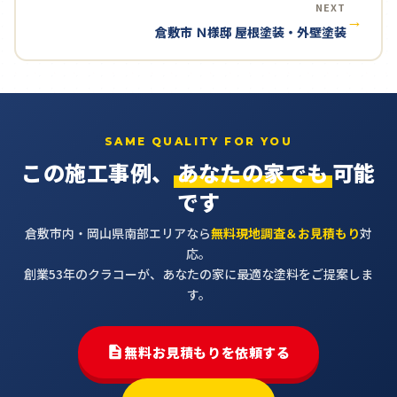
NEXT
→
倉敷市 Ｎ様邸 屋根塗装・外壁塗装
SAME QUALITY FOR YOU
この施工事例、
あなたの家でも
可能
です
倉敷市内・岡山県南部エリアなら
無料現地調査＆お見積もり
対
応。
創業53年のクラコーが、あなたの家に最適な塗料をご提案しま
す。
無料お見積もりを依頼する