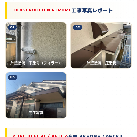
工事写真レポート
CONSTRUCTION REPORT
01
02
外壁塗装 下塗り（フィラー）
外壁塗装 庇塗装
03
完了写真
追加 BEFORE / AFTER
MORE BEFORE / AFTER