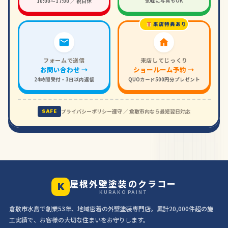
気軽に写真もOK
10:00〜17:00 ／ 祝日休
来店特典あり
フォームで送信
来店してじっくり
お問い合わせ →
ショールーム予約 →
24時間受付・3日以内返信
QUOカード500円分プレゼント
プライバシーポリシー遵守 ／ 倉敷市内なら最短翌日対応
SAFE
屋根外壁塗装のクラコー
K
KURAKO PAINT
倉敷市水島で創業53年、地域密着の外壁塗装専門店。累計20,000件超の施
工実績で、お客様の大切な住まいをお守りします。