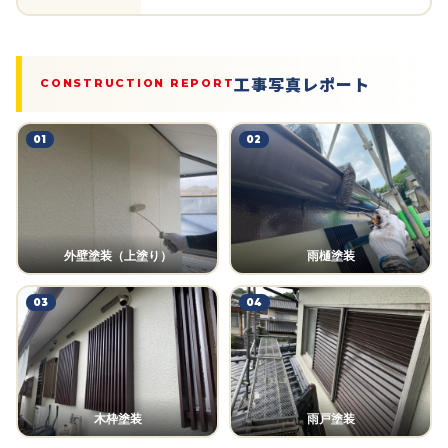
工事写真レポート
CONSTRUCTION REPORT
01
02
外壁塗装（上塗り）
雨樋塗装
03
04
木枠塗装
雨戸塗装