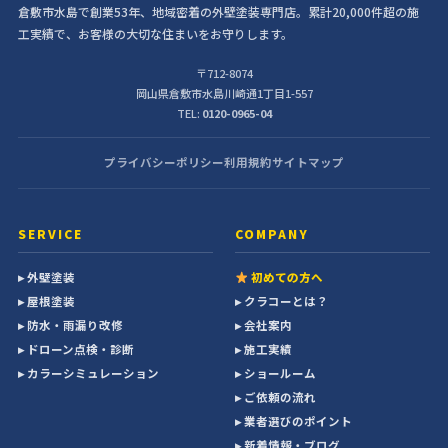
倉敷市水島で創業53年、地域密着の外壁塗装専門店。累計20,000件超の施
工実績で、お客様の大切な住まいをお守りします。
〒712-8074
岡山県倉敷市水島川崎通1丁目1-557
TEL:
0120-0965-04
プライバシーポリシー
利用規約
サイトマップ
SERVICE
COMPANY
▸ 外壁塗装
初めての方へ
▸ 屋根塗装
▸ クラコーとは？
▸ 防水・雨漏り改修
▸ 会社案内
▸ ドローン点検・診断
▸ 施工実績
▸ カラーシミュレーション
▸ ショールーム
▸ ご依頼の流れ
▸ 業者選びのポイント
▸ 新着情報・ブログ