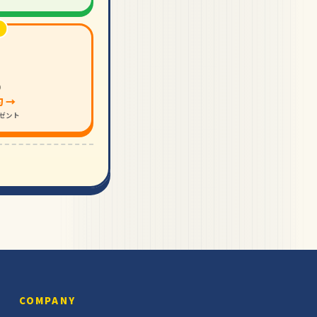
り
 →
レゼント
COMPANY