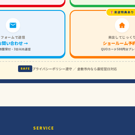
来店特典あり
フォームで送信
来店してじっく
お問い合わせ →
ショールーム予約
4時間受付・3日以内返信
QUOカード500円分プ
プライバシーポリシー遵守 ／ 倉敷市内なら最短翌日対応
SAFE
SERVICE