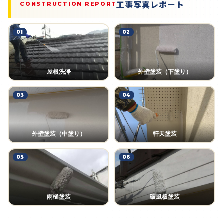
工事写真レポート
CONSTRUCTION REPORT
01
02
屋根洗浄
外壁塗装（下塗り）
03
04
外壁塗装（中塗り）
軒天塗装
05
06
雨樋塗装
破風板塗装