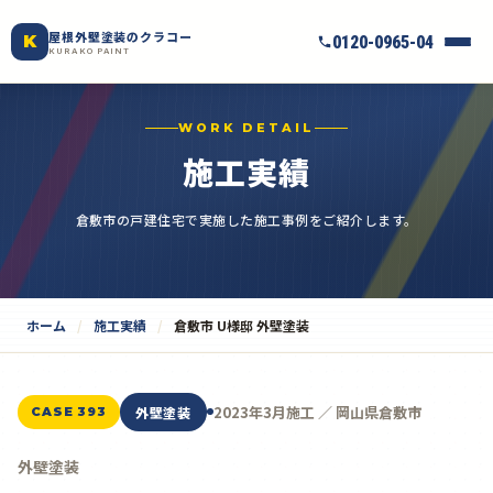
屋根外壁塗装のクラコー
K
0120-0965-04
KURAKO PAINT
WORK DETAIL
施工実績
倉敷市の戸建住宅で実施した施工事例をご紹介します。
ホーム
施工実績
倉敷市 U様邸 外壁塗装
2023年3月施工 ／ 岡山県倉敷市
外壁塗装
CASE 393
外壁塗装