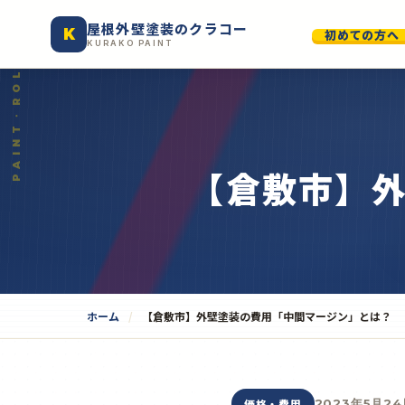
屋根外壁塗装のクラコー
K
初めての方へ
KURAKO PAINT
【倉敷市】
ホーム
【倉敷市】外壁塗装の費用「中間マージン」とは？
価格・費用
2023年5月24