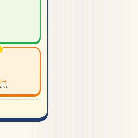
→
り
 →
レゼント