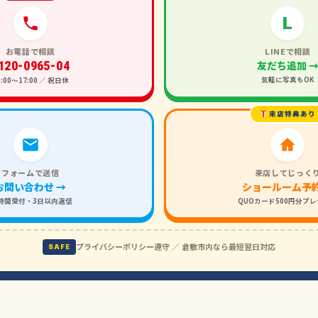
L
お電話で相談
LINEで相談
120-0965-04
友だち追加 
気軽に写真もOK
0:00〜17:00 ／ 祝日休
来店特典あり
フォームで送信
来店してじっく
お問い合わせ →
ショールーム予約
4時間受付・3日以内返信
QUOカード500円分プ
プライバシーポリシー遵守 ／ 倉敷市内なら最短翌日対応
SAFE