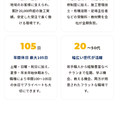
地域のお客様に支えられ、
修制度に加え、施工管理技
累計20,000件超の施工実
士・有機溶剤・足場主任者
績。安定した受注で長く働
などの受験料・教材費を会
ける環境です。
社が全額負担。
105
20
日
〜50代
年間休日 最大105日
幅広い世代が活躍
土曜・日曜・祝日に加え、
若手職人から経験豊富なベ
夏季・年末年始休暇あり。
テランまで在籍。学ぶ機
職種により年間100〜105日
会、教える機会、両方が用
の休日でプライベートも大
意されたフラットな職場で
切にできます。
す。