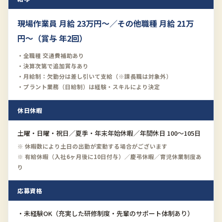
現場作業員 月給 23万円〜／その他職種 月給 21万
円〜（賞与 年2回）
・全職種 交通費補助あり
・決算次第で追加賞与あり
・月給制：欠勤分は差し引いて支給（※課長職は対象外）
・プラント業務（日給制）は経験・スキルにより決定
休日休暇
土曜・日曜・祝日／夏季・年末年始休暇／年間休日 100〜105日
※ 休暇数により土日の出勤が変動する場合がございます
※ 有給休暇（入社6ヶ月後に10日付与）／慶弔休暇／育児休業制度あ
り
応募資格
・未経験OK（充実した研修制度・先輩のサポート体制あり）