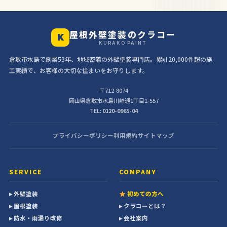
屋根外壁塗装のクラコー
K
KURAKO PAINT
倉敷市水島で創業53年、地域密着の外壁塗装専門店。累計20,000件超の施
工実績で、お客様の大切な住まいをお守りします。
〒712-8074
岡山県倉敷市水島川崎通1丁目1-557
TEL:
0120-0965-04
プライバシーポリシー
利用規約
サイトマップ
SERVICE
COMPANY
▸ 外壁塗装
初めての方へ
▸ 屋根塗装
▸ クラコーとは？
▸ 防水・雨漏り改修
▸ 会社案内