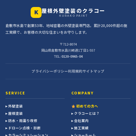
屋根外壁塗装のクラコー
K
KURAKO PAINT
倉敷市水島で創業53年、地域密着の外壁塗装専門店。累計20,000件超の施
工実績で、お客様の大切な住まいをお守りします。
〒712-8074
岡山県倉敷市水島川崎通1丁目1-557
TEL:
0120-0965-04
プライバシーポリシー
利用規約
サイトマップ
SERVICE
COMPANY
▸ 外壁塗装
初めての方へ
▸ 屋根塗装
▸ クラコーとは？
▸ 防水・雨漏り改修
▸ 会社案内
▸ ドローン点検・診断
▸ 施工実績
▸ カラーシミュレーション
▸ ショールーム