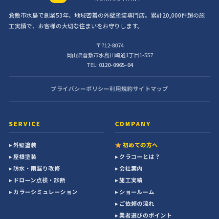
倉敷市水島で創業53年、地域密着の外壁塗装専門店。累計20,000件超の施
工実績で、お客様の大切な住まいをお守りします。
〒712-8074
岡山県倉敷市水島川崎通1丁目1-557
TEL:
0120-0965-04
プライバシーポリシー
利用規約
サイトマップ
SERVICE
COMPANY
▸ 外壁塗装
初めての方へ
▸ 屋根塗装
▸ クラコーとは？
▸ 防水・雨漏り改修
▸ 会社案内
▸ ドローン点検・診断
▸ 施工実績
▸ カラーシミュレーション
▸ ショールーム
▸ ご依頼の流れ
▸ 業者選びのポイント