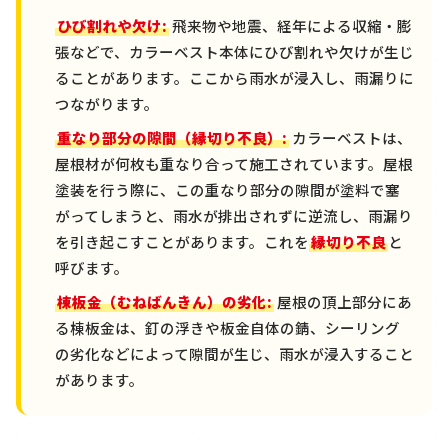
ひび割れや欠け:
飛来物や地震、経年による収縮・膨
張などで、カラーベスト本体にひび割れや欠けが生じ
ることがあります。ここから雨水が浸入し、雨漏りに
つながります。
重なり部分の隙間（縁切り不良）:
カラーベストは、
屋根材が何枚も重なり合って施工されています。屋根
塗装を行う際に、この重なり部分の隙間が塗料で塞
がってしまうと、雨水が排出されずに逆流し、雨漏り
を引き起こすことがあります。これを
縁切り不良
と
呼びます。
棟板金（むねばんきん）の劣化:
屋根の頂上部分にあ
る棟板金は、釘の浮きや板金自体の錆、シーリング
の劣化などによって隙間が生じ、雨水が浸入すること
があります。