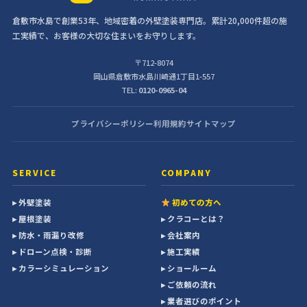
倉敷市水島で創業53年、地域密着の外壁塗装専門店。累計20,000件超の施
工実績で、お客様の大切な住まいをお守りします。
〒712-8074
岡山県倉敷市水島川崎通1丁目1-557
TEL:
0120-0965-04
プライバシーポリシー
利用規約
サイトマップ
SERVICE
COMPANY
▸ 外壁塗装
初めての方へ
▸ 屋根塗装
▸ クラコーとは？
▸ 防水・雨漏り改修
▸ 会社案内
▸ ドローン点検・診断
▸ 施工実績
▸ カラーシミュレーション
▸ ショールーム
▸ ご依頼の流れ
▸ 業者選びのポイント