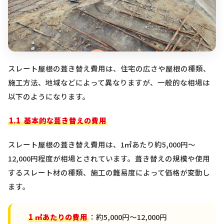
スレート屋根の葺き替え費用は、住宅の広さや屋根の種類、
施工方法、地域などによって異なりますが、一般的な相場は
以下のようになります。
1.1
基本的な葺き替えの費用
スレート屋根の葺き替え費用は、
1
㎡あたり約
5,000
円〜
12,000
円程度が相場とされています。葺き替えの規模や使用
するスレート材の種類、施工の難易度によって価格が変動し
ます。
1
㎡あたりの費用
：約
5,000
円〜
12,000
円