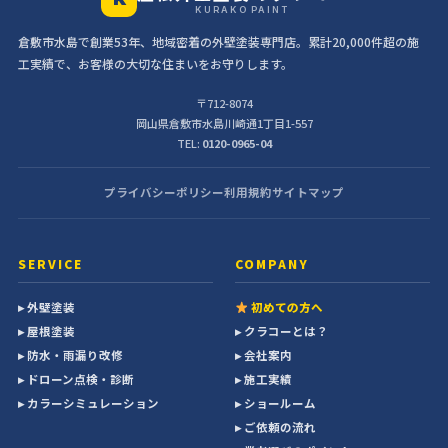
KURAKO PAINT
倉敷市水島で創業53年、地域密着の外壁塗装専門店。累計20,000件超の施
工実績で、お客様の大切な住まいをお守りします。
〒712-8074
岡山県倉敷市水島川崎通1丁目1-557
TEL:
0120-0965-04
プライバシーポリシー
利用規約
サイトマップ
SERVICE
COMPANY
▸ 外壁塗装
初めての方へ
▸ 屋根塗装
▸ クラコーとは？
▸ 防水・雨漏り改修
▸ 会社案内
▸ ドローン点検・診断
▸ 施工実績
▸ カラーシミュレーション
▸ ショールーム
▸ ご依頼の流れ