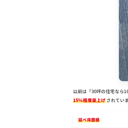
以前は「30坪の住宅なら
15％程度底上げ
されてい
延べ床面積