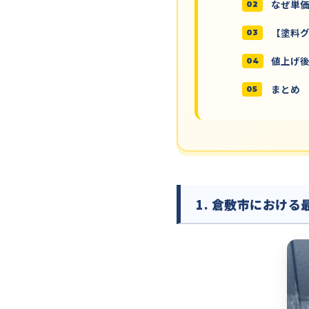
なぜ単価
【塗料
値上げ
まとめ
1. 倉敷市における