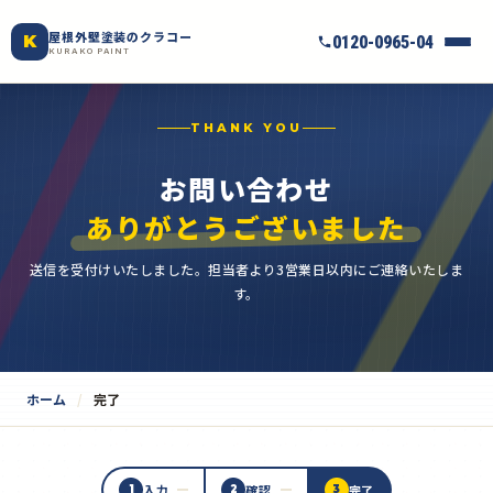
屋根外壁塗装のクラコー
K
0120-0965-04
KURAKO PAINT
THANK YOU
お問い合わせ
ありがとうございました
送信を受付けいたしました。担当者より3営業日以内にご連絡いたしま
す。
ホーム
完了
入力
確認
完了
1
2
3