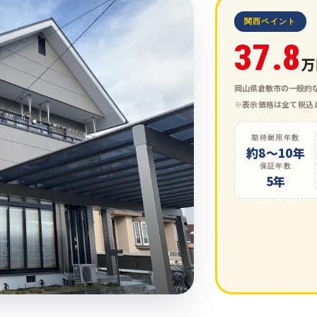
関西ペイント
37.8
万
岡山県倉敷市の一般的な
期待耐用年数
約8〜10年
保証年数
5年