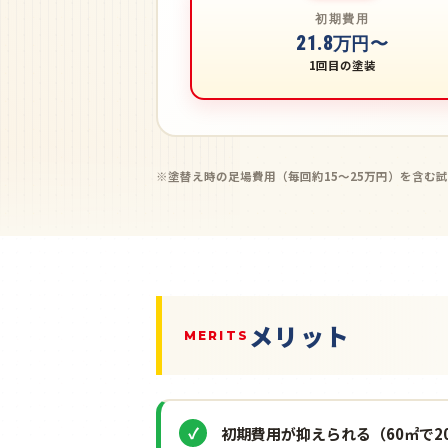
初期費用
21.8
万円〜
1回目の塗装
※塗替え時の足場費用（毎回約15〜25万円）を含む
メリット
MERITS
初期費用が抑えられる（60㎡で2