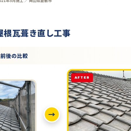
021年5月施工 ／ 岡山県倉敷市
 屋根瓦葺き直し工事
工前後の比較
AFTER
→