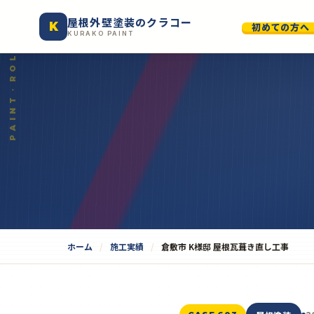
屋根外壁塗装のクラコー
K
初めての方へ
KURAKO PAINT
ホーム
施工実績
倉敷市 K様邸 屋根瓦葺き直し工事