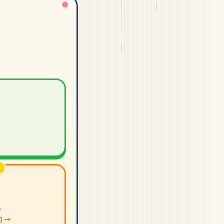
→
り
 →