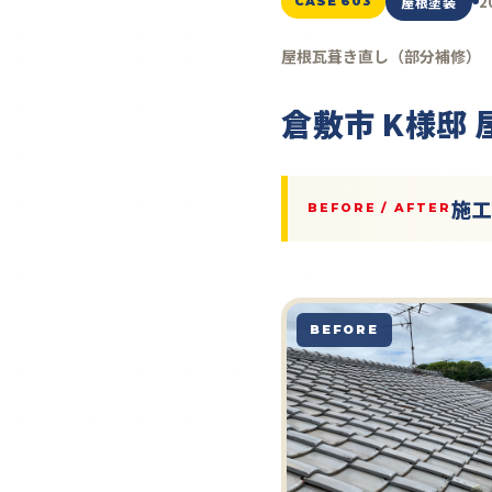
2
屋根塗装
CASE 603
屋根瓦葺き直し（部分補修）
倉敷市 K様邸
施
BEFORE / AFTER
BEFORE