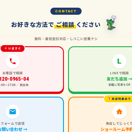
CONTACT
お好きな方法で
ご相談
ください
無料・最短翌日対応・しつこい営業ナシ
いますぐ
L
お電話で相談
LINEで相談
120-0965-04
友だち追加 
気軽に写真もOK
0:00〜17:00 ／ 祝日休
来店特典あり
フォームで送信
来店してじっく
お問い合わせ →
ショールーム予約