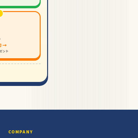
り
 →
レゼント
COMPANY