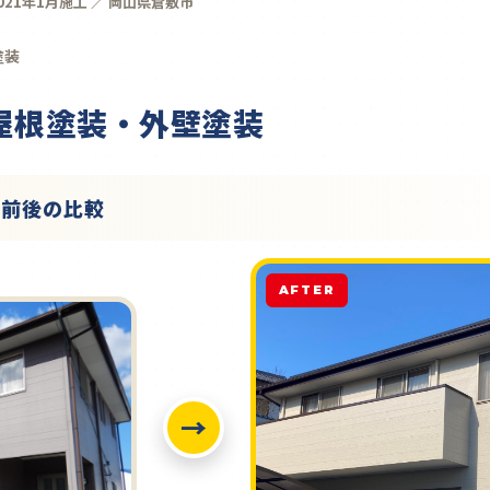
021年1月施工 ／ 岡山県倉敷市
塗装
 屋根塗装・外壁塗装
工前後の比較
AFTER
→