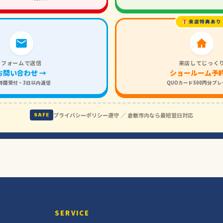
来店特典あり
フォームで送信
来店してじっく
お問い合わせ →
ショールーム予約
4時間受付・3日以内返信
QUOカード500円分プ
プライバシーポリシー遵守 ／ 倉敷市内なら最短翌日対応
SAFE
SERVICE