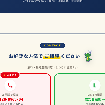
受付 10:00〜17:00｜日曜・祝日定休｜通話無料
CONTACT
お好きな方法で
ご相談
ください
無料・最短翌日対応・しつこい営業ナシ
いますぐ
L
お電話で相談
LINEで相談
120-0965-04
友だち追加 
気軽に写真もOK
0:00〜17:00 ／ 祝日休