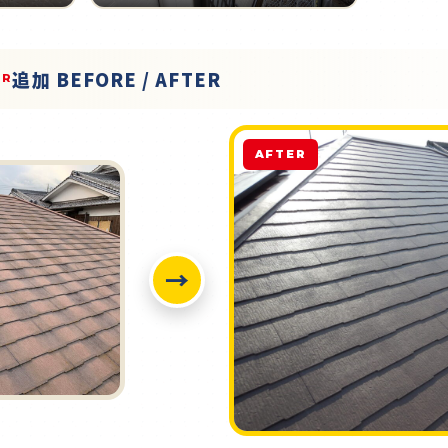
追加 BEFORE / AFTER
ER
AFTER
→