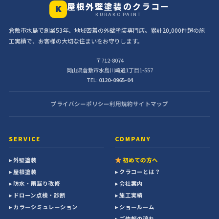
屋根外壁塗装のクラコー
K
KURAKO PAINT
倉敷市水島で創業53年、地域密着の外壁塗装専門店。累計20,000件超の施
工実績で、お客様の大切な住まいをお守りします。
〒712-8074
岡山県倉敷市水島川崎通1丁目1-557
TEL:
0120-0965-04
プライバシーポリシー
利用規約
サイトマップ
SERVICE
COMPANY
▸ 外壁塗装
初めての方へ
▸ 屋根塗装
▸ クラコーとは？
▸ 防水・雨漏り改修
▸ 会社案内
▸ ドローン点検・診断
▸ 施工実績
▸ カラーシミュレーション
▸ ショールーム
▸ ご依頼の流れ