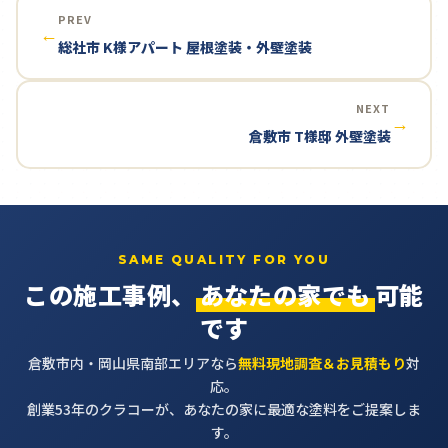
PREV
←
総社市 K様アパート 屋根塗装・外壁塗装
NEXT
→
倉敷市 T様邸 外壁塗装
SAME QUALITY FOR YOU
この施工事例、
あなたの家でも
可能
です
倉敷市内・岡山県南部エリアなら
無料現地調査＆お見積もり
対
応。
創業53年のクラコーが、あなたの家に最適な塗料をご提案しま
す。