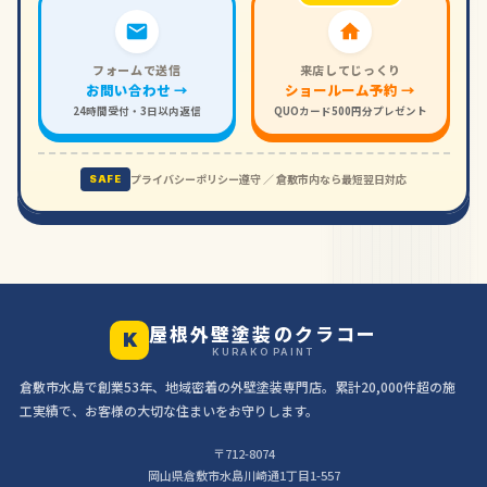
フォームで送信
来店してじっくり
お問い合わせ →
ショールーム予約 →
24時間受付・3日以内返信
QUOカード500円分プレゼント
プライバシーポリシー遵守 ／ 倉敷市内なら最短翌日対応
SAFE
屋根外壁塗装のクラコー
K
KURAKO PAINT
倉敷市水島で創業53年、地域密着の外壁塗装専門店。累計20,000件超の施
工実績で、お客様の大切な住まいをお守りします。
〒712-8074
岡山県倉敷市水島川崎通1丁目1-557