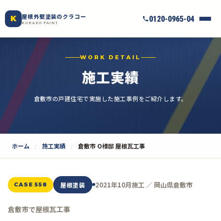
屋根外壁塗装のクラコー
K
0120-0965-04
KURAKO PAINT
WORK DETAIL
施工実績
倉敷市の戸建住宅で実施した施工事例をご紹介します。
ホーム
施工実績
倉敷市 O様邸 屋根瓦工事
2021年10月施工 ／ 岡山県倉敷市
屋根塗装
CASE 558
倉敷市で屋根瓦工事