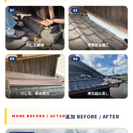
01
02
のし瓦解体
壁際板金施工
03
04
のし瓦、板金復旧
棟瓦組み直し
追加 BEFORE / AFTER
MORE BEFORE / AFTER