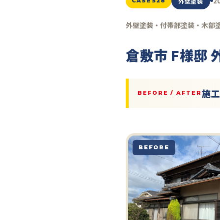
2
外壁塗装
CASE 528
外壁塗装・付帯部塗装・木部
倉敷市 F様邸
施
BEFORE / AFTER
BEFORE