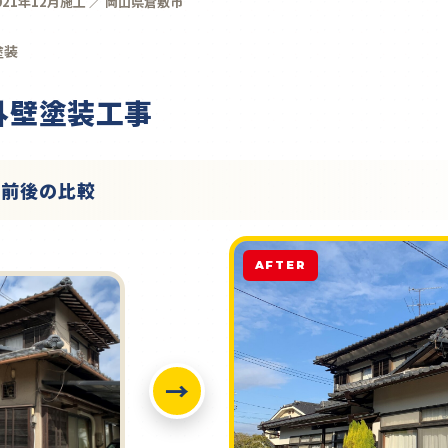
021年12月施工 ／ 岡山県倉敷市
塗装
 外壁塗装工事
工前後の比較
AFTER
→