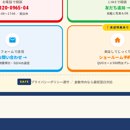
お電話で相談
LINEで相談
120-0965-04
友だち追加 
気軽に写真もOK
0:00〜17:00 ／ 祝日休
来店特典あり
フォームで送信
来店してじっく
お問い合わせ →
ショールーム予約
4時間受付・3日以内返信
QUOカード500円分プ
プライバシーポリシー遵守 ／ 倉敷市内なら最短翌日対応
SAFE