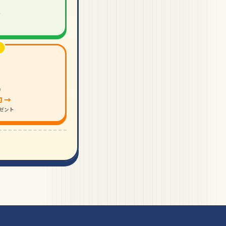
→
り
 →
レゼント