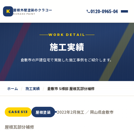
屋根外壁塗装のクラコー
K
0120-0965-04
KURAKO PAINT
WORK DETAIL
施工実績
倉敷市の戸建住宅で実施した施工事例をご紹介します。
ホーム
施工実績
倉敷市 S様邸 屋根瓦部分補修
2022年2月施工 ／ 岡山県倉敷市
屋根塗装
CASE 513
屋根瓦部分補修