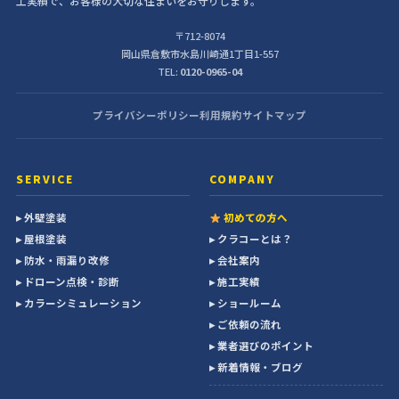
工実績で、お客様の大切な住まいをお守りします。
〒712-8074
岡山県倉敷市水島川崎通1丁目1-557
TEL:
0120-0965-04
プライバシーポリシー
利用規約
サイトマップ
SERVICE
COMPANY
▸ 外壁塗装
初めての方へ
▸ 屋根塗装
▸ クラコーとは？
▸ 防水・雨漏り改修
▸ 会社案内
▸ ドローン点検・診断
▸ 施工実績
▸ カラーシミュレーション
▸ ショールーム
▸ ご依頼の流れ
▸ 業者選びのポイント
▸ 新着情報・ブログ