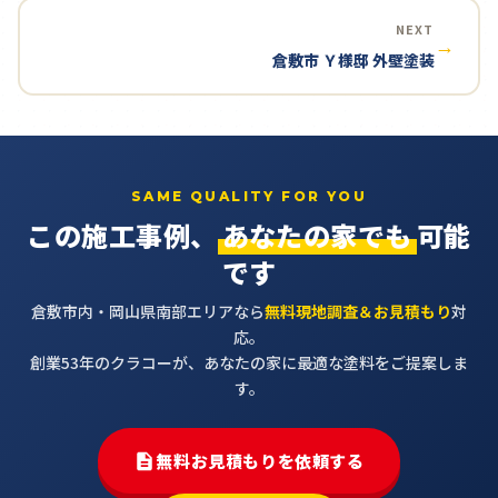
NEXT
→
倉敷市 Ｙ様邸 外壁塗装
SAME QUALITY FOR YOU
この施工事例、
あなたの家でも
可能
です
倉敷市内・岡山県南部エリアなら
無料現地調査＆お見積もり
対
応。
創業53年のクラコーが、あなたの家に最適な塗料をご提案しま
す。
無料お見積もりを依頼する