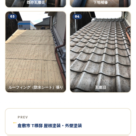
既存瓦撤去
下地補修
03
04
ルーフィング（防水シート）張り
瓦復旧
PREV
←
倉敷市 T様邸 屋根塗装・外壁塗装