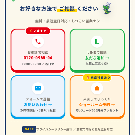
お好きな方法で
ご相談
ください
無料・最短翌日対応・しつこい営業ナシ
いますぐ
L
お電話で相談
LINEで相談
友だち追加 →
0120-0965-04
気軽に写真もOK
10:00〜17:00 ／ 祝日休
来店特典あり
フォームで送信
来店してじっくり
お問い合わせ →
ショールーム予約 →
24時間受付・3日以内返信
QUOカード500円分プレゼント
プライバシーポリシー遵守 ／ 倉敷市内なら最短翌日対応
SAFE