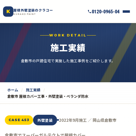
屋根外壁塗装のクラコー
K
0120-0965-04
KURAKO PAINT
WORK DETAIL
施工実績
倉敷市の戸建住宅で実施した施工事例をご紹介します。
ホーム
施工実績
倉敷市 屋根カバー工事・外壁塗装・ベランダ防水
2022年9月施工 ／ 岡山県倉敷市
外壁塗装
CASE 453
倉敷市でスーパーガルテクトで屋根カバー