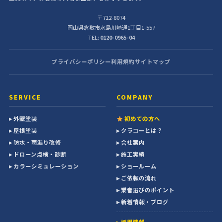
〒712-8074
岡山県倉敷市水島川崎通1丁目1-557
TEL:
0120-0965-04
プライバシーポリシー
利用規約
サイトマップ
SERVICE
COMPANY
▸ 外壁塗装
初めての方へ
▸ 屋根塗装
▸ クラコーとは？
▸ 防水・雨漏り改修
▸ 会社案内
▸ ドローン点検・診断
▸ 施工実績
▸ カラーシミュレーション
▸ ショールーム
▸ ご依頼の流れ
▸ 業者選びのポイント
▸ 新着情報・ブログ