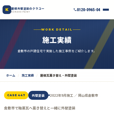
屋根外壁塗装のクラコー
K
0120-0965-04
KURAKO PAINT
WORK DETAIL
施工実績
倉敷市の戸建住宅で実施した施工事例をご紹介します。
ホーム
施工実績
屋根瓦葺き替え・外壁塗装
2022年9月施工 ／ 岡山県倉敷市
外壁塗装
CASE 447
倉敷市で釉薬瓦へ葺き替えと一緒に外壁塗装