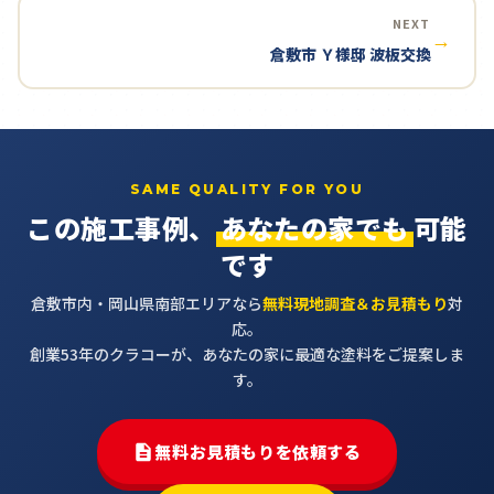
NEXT
→
倉敷市 Ｙ様邸 波板交換
SAME QUALITY FOR YOU
この施工事例、
あなたの家でも
可能
です
倉敷市内・岡山県南部エリアなら
無料現地調査＆お見積もり
対
応。
創業53年のクラコーが、あなたの家に最適な塗料をご提案しま
す。
無料お見積もりを依頼する