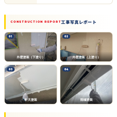
工事写真レポート
CONSTRUCTION REPORT
01
02
外壁塗装（下塗り）
外壁塗装（上塗り）
03
04
軒天塗装
雨樋塗装