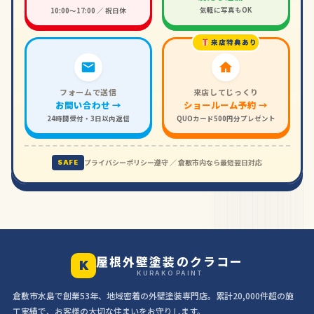
気軽に写真もOK
10:00〜17:00 ／ 祝日休
来店特典あり
フォームで送信
来店してじっくり
お問い合わせ →
ショールーム予約 →
24時間受付・3日以内返信
QUOカード500円分プレゼント
プライバシーポリシー遵守 ／ 倉敷市内なら最短翌日対応
SAFE
屋根外壁塗装のクラコー
K
KURAKO PAINT
倉敷市水島で創業53年、地域密着の外壁塗装専門店。累計20,000件超の施
工実績で、お客様の大切な住まいをお守りします。