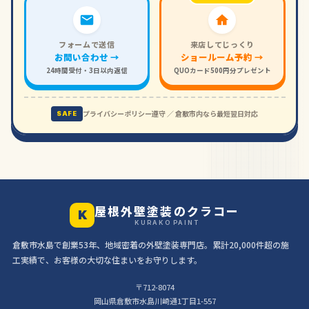
フォームで送信
来店してじっくり
お問い合わせ →
ショールーム予約 →
24時間受付・3日以内返信
QUOカード500円分プレゼント
プライバシーポリシー遵守 ／ 倉敷市内なら最短翌日対応
SAFE
屋根外壁塗装のクラコー
K
KURAKO PAINT
倉敷市水島で創業53年、地域密着の外壁塗装専門店。累計20,000件超の施
工実績で、お客様の大切な住まいをお守りします。
〒712-8074
岡山県倉敷市水島川崎通1丁目1-557