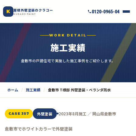
屋根外壁塗装のクラコー
K
0120-0965-04
KURAKO PAINT
WORK DETAIL
施工実績
倉敷市の戸建住宅で実施した施工事例をご紹介します。
ホーム
施工実績
倉敷市 T様邸 外壁塗装・ベランダ防水
2023年8月施工 ／ 岡山県倉敷市
外壁塗装
CASE 357
倉敷市でホワイトカラーで外壁塗装