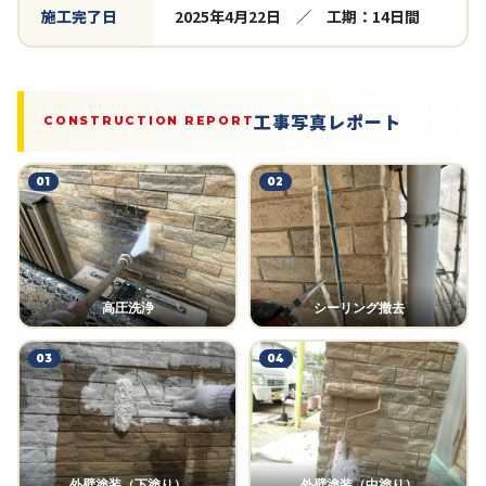
施工完了日
2025年4月22日 ／ 工期：14日間
工事写真レポート
CONSTRUCTION REPORT
01
02
高圧洗浄
シーリング撤去
03
04
外壁塗装（下塗り）
外壁塗装（中塗り）