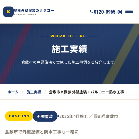
屋根外壁塗装のクラコー
K
0120-0965-04
KURAKO PAINT
WORK DETAIL
施工実績
倉敷市の戸建住宅で実施した施工事例をご紹介します。
ホーム
施工実績
倉敷市 K様邸 外壁塗装・バルコニー防水工事
2025年4月施工 ／ 岡山県倉敷市
外壁塗装
CASE 199
倉敷市で外壁塗装と防水工事も一緒に