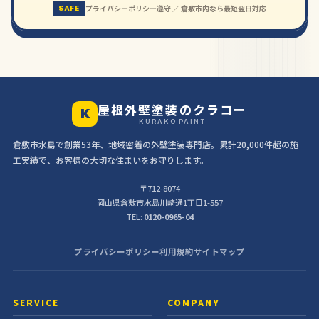
プライバシーポリシー遵守 ／ 倉敷市内なら最短翌日対応
SAFE
屋根外壁塗装のクラコー
K
KURAKO PAINT
倉敷市水島で創業53年、地域密着の外壁塗装専門店。累計20,000件超の施
工実績で、お客様の大切な住まいをお守りします。
〒712-8074
岡山県倉敷市水島川崎通1丁目1-557
TEL:
0120-0965-04
プライバシーポリシー
利用規約
サイトマップ
SERVICE
COMPANY