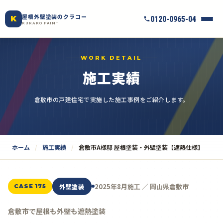
屋根外壁塗装のクラコー
K
0120-0965-04
KURAKO PAINT
WORK DETAIL
施工実績
倉敷市の戸建住宅で実施した施工事例をご紹介します。
ホーム
施工実績
倉敷市A様邸 屋根塗装・外壁塗装【遮熱仕様】
2025年8月施工 ／ 岡山県倉敷市
外壁塗装
CASE 175
倉敷市で屋根も外壁も遮熱塗装