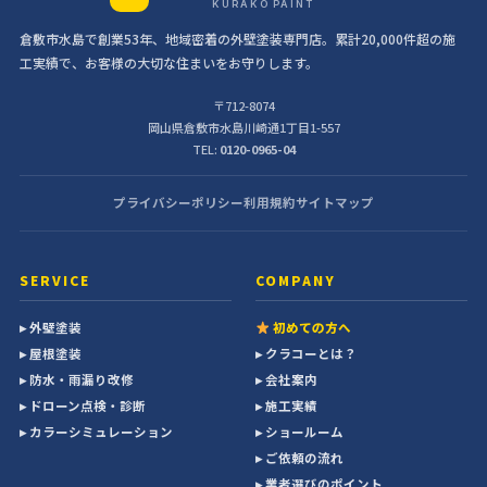
KURAKO PAINT
倉敷市水島で創業53年、地域密着の外壁塗装専門店。累計20,000件超の施
工実績で、お客様の大切な住まいをお守りします。
〒712-8074
岡山県倉敷市水島川崎通1丁目1-557
TEL:
0120-0965-04
プライバシーポリシー
利用規約
サイトマップ
SERVICE
COMPANY
▸ 外壁塗装
初めての方へ
▸ 屋根塗装
▸ クラコーとは？
▸ 防水・雨漏り改修
▸ 会社案内
▸ ドローン点検・診断
▸ 施工実績
▸ カラーシミュレーション
▸ ショールーム
▸ ご依頼の流れ
▸ 業者選びのポイント