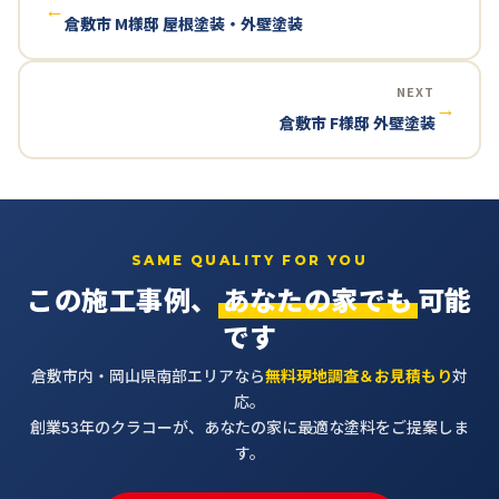
←
倉敷市 M様邸 屋根塗装・外壁塗装
NEXT
→
倉敷市 F様邸 外壁塗装
SAME QUALITY FOR YOU
この施工事例、
あなたの家でも
可能
です
倉敷市内・岡山県南部エリアなら
無料現地調査＆お見積もり
対
応。
創業53年のクラコーが、あなたの家に最適な塗料をご提案しま
す。