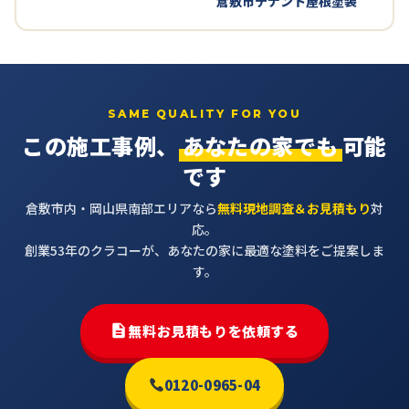
倉敷市テナント屋根塗装
SAME QUALITY FOR YOU
この施工事例、
あなたの家でも
可能
です
倉敷市内・岡山県南部エリアなら
無料現地調査＆お見積もり
対
応。
創業53年のクラコーが、あなたの家に最適な塗料をご提案しま
す。
無料お見積もりを依頼する
0120-0965-04