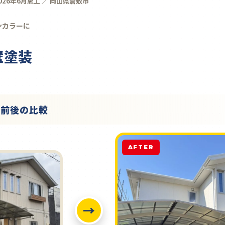
026年6月施工 ／ 岡山県倉敷市
ンカラーに
壁塗装
工前後の比較
AFTER
→