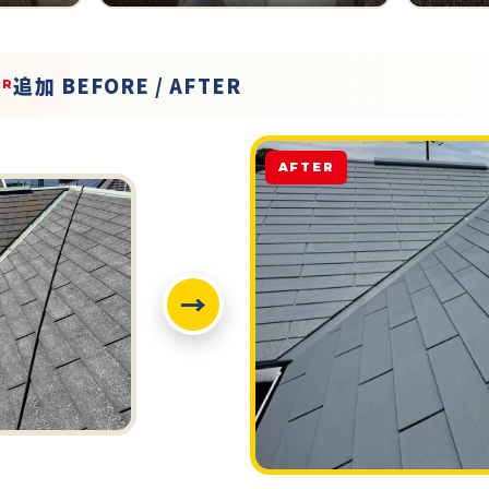
追加 BEFORE / AFTER
ER
AFTER
→