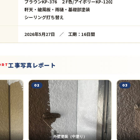
ブラウンKP-376 ２F色/アイボリーKP-120】
軒天・破風板・雨樋・基礎部塗装
シーリング打ち替え
2026年5月27日 ／ 工期：16日間
工事写真レポート
ORT
02
03
外壁塗装（中塗り）