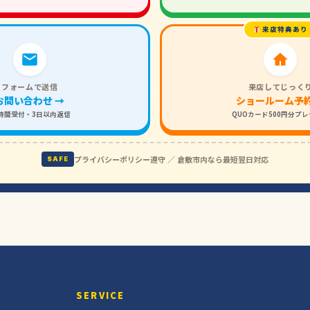
来店特典あり
フォームで送信
来店してじっく
お問い合わせ →
ショールーム予約
4時間受付・3日以内返信
QUOカード500円分プ
プライバシーポリシー遵守 ／ 倉敷市内なら最短翌日対応
SAFE
SERVICE