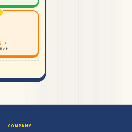
り
 →
レゼント
COMPANY