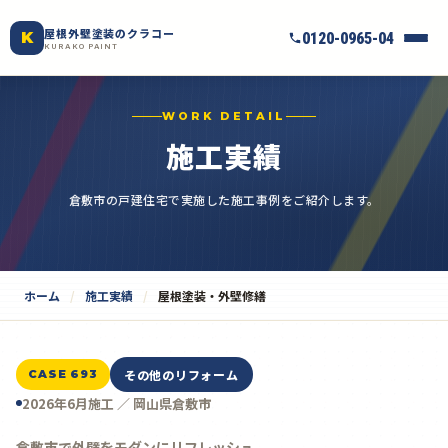
屋根外壁塗装のクラコー
K
0120-0965-04
KURAKO PAINT
WORK DETAIL
施工実績
倉敷市の戸建住宅で実施した施工事例をご紹介します。
ホーム
施工実績
屋根塗装・外壁修繕
その他のリフォーム
CASE 693
2026年6月施工 ／ 岡山県倉敷市
倉敷市で外壁をモダンにリフレッシュ