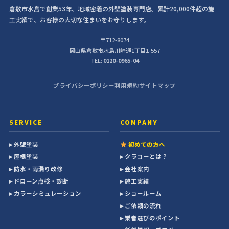
倉敷市水島で創業53年、地域密着の外壁塗装専門店。累計20,000件超の施
工実績で、お客様の大切な住まいをお守りします。
〒712-8074
岡山県倉敷市水島川崎通1丁目1-557
TEL:
0120-0965-04
プライバシーポリシー
利用規約
サイトマップ
SERVICE
COMPANY
▸ 外壁塗装
初めての方へ
▸ 屋根塗装
▸ クラコーとは？
▸ 防水・雨漏り改修
▸ 会社案内
▸ ドローン点検・診断
▸ 施工実績
▸ カラーシミュレーション
▸ ショールーム
▸ ご依頼の流れ
▸ 業者選びのポイント