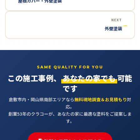
屋根カバー・外壁塗装
NEXT
→
外壁塗装
SAME QUALITY FOR YOU
この施工事例、
あなたの家でも
可能
です
倉敷市内・岡山県南部エリアなら
無料現地調査＆お見積もり
対
応。
創業53年のクラコーが、あなたの家に最適な塗料をご提案しま
す。