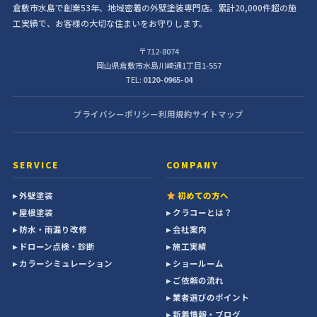
倉敷市水島で創業53年、地域密着の外壁塗装専門店。累計20,000件超の施
工実績で、お客様の大切な住まいをお守りします。
〒712-8074
岡山県倉敷市水島川崎通1丁目1-557
TEL:
0120-0965-04
プライバシーポリシー
利用規約
サイトマップ
SERVICE
COMPANY
▸ 外壁塗装
初めての方へ
▸ 屋根塗装
▸ クラコーとは？
▸ 防水・雨漏り改修
▸ 会社案内
▸ ドローン点検・診断
▸ 施工実績
▸ カラーシミュレーション
▸ ショールーム
▸ ご依頼の流れ
▸ 業者選びのポイント
▸ 新着情報・ブログ