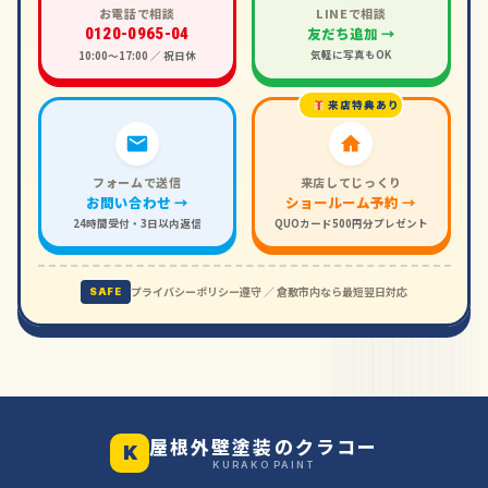
お電話で相談
LINEで相談
友だち追加 →
0120-0965-04
気軽に写真もOK
10:00〜17:00 ／ 祝日休
来店特典あり
フォームで送信
来店してじっくり
お問い合わせ →
ショールーム予約 →
24時間受付・3日以内返信
QUOカード500円分プレゼント
プライバシーポリシー遵守 ／ 倉敷市内なら最短翌日対応
SAFE
屋根外壁塗装のクラコー
K
KURAKO PAINT