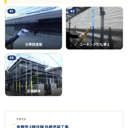
01
02
付帯部塗装
コーキング打ち替え
03
足場解体
PREV
←
倉敷市 F様店舗 外壁塗装工事