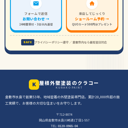
フォームで送信
来店してじっくり
お問い合わせ →
ショールーム予約 →
24時間受付・3日以内返信
QUOカード500円分プレゼント
プライバシーポリシー遵守 ／ 倉敷市内なら最短翌日対応
SAFE
屋根外壁塗装のクラコー
K
KURAKO PAINT
倉敷市水島で創業53年、地域密着の外壁塗装専門店。累計20,000件超の施
工実績で、お客様の大切な住まいをお守りします。
〒712-8074
岡山県倉敷市水島川崎通1丁目1-557
TEL:
0120-0965-04