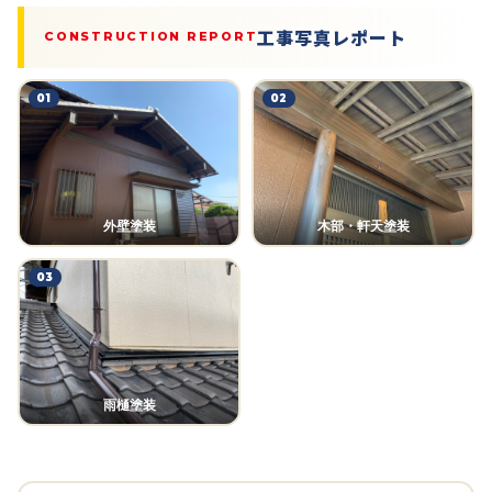
工事写真レポート
CONSTRUCTION REPORT
01
02
外壁塗装
木部・軒天塗装
03
雨樋塗装