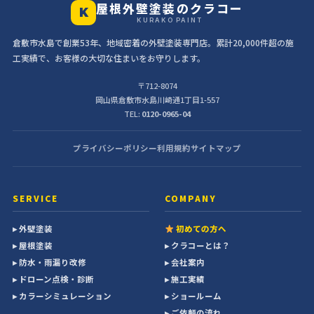
屋根外壁塗装のクラコー
K
KURAKO PAINT
倉敷市水島で創業53年、地域密着の外壁塗装専門店。累計20,000件超の施
工実績で、お客様の大切な住まいをお守りします。
〒712-8074
岡山県倉敷市水島川崎通1丁目1-557
TEL:
0120-0965-04
プライバシーポリシー
利用規約
サイトマップ
SERVICE
COMPANY
▸ 外壁塗装
初めての方へ
▸ 屋根塗装
▸ クラコーとは？
▸ 防水・雨漏り改修
▸ 会社案内
▸ ドローン点検・診断
▸ 施工実績
▸ カラーシミュレーション
▸ ショールーム
▸ ご依頼の流れ