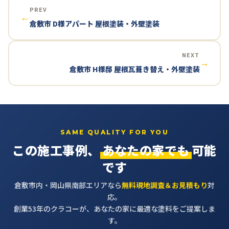
PREV
←
倉敷市 D様アパート 屋根塗装・外壁塗装
NEXT
→
倉敷市 H様邸 屋根瓦葺き替え・外壁塗装
SAME QUALITY FOR YOU
この施工事例、
あなたの家でも
可能
です
倉敷市内・岡山県南部エリアなら
無料現地調査＆お見積もり
対
応。
創業53年のクラコーが、あなたの家に最適な塗料をご提案しま
す。