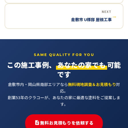
NEXT
→
倉敷市 U様邸 屋根工事
SAME QUALITY FOR YOU
この施工事例、
あなたの家でも
可能
です
倉敷市内・岡山県南部エリアなら
無料現地調査＆お見積もり
対
応。
創業53年のクラコーが、あなたの家に最適な塗料をご提案しま
す。
無料お見積もりを依頼する