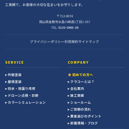
工実績で、お客様の大切な住まいをお守りします。
〒712-8074
岡山県倉敷市水島川崎通1丁目1-557
TEL:
0120-0965-04
プライバシーポリシー
利用規約
サイトマップ
SERVICE
COMPANY
▸ 外壁塗装
初めての方へ
▸ 屋根塗装
▸ クラコーとは？
▸ 防水・雨漏り改修
▸ 会社案内
▸ ドローン点検・診断
▸ 施工実績
▸ カラーシミュレーション
▸ ショールーム
▸ ご依頼の流れ
▸ 業者選びのポイント
▸ 新着情報・ブログ