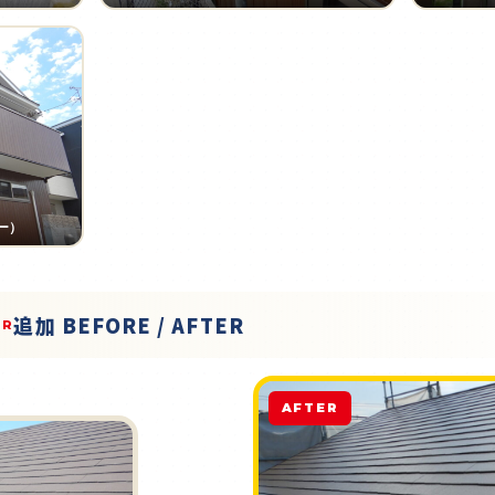
ー）
追加 BEFORE / AFTER
ER
AFTER