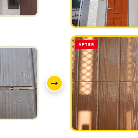
AFTER
→