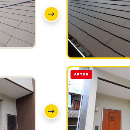
→
AFTER
→