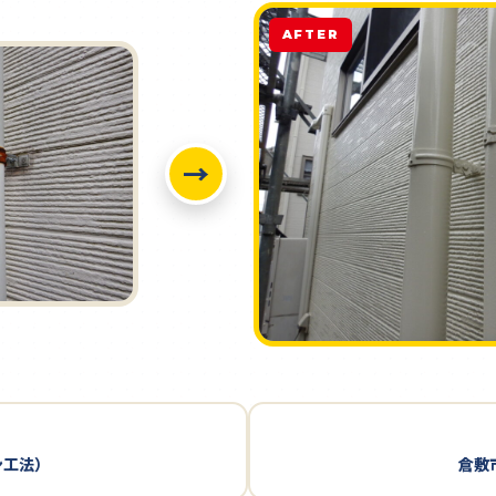
AFTER
→
ン工法）
倉敷