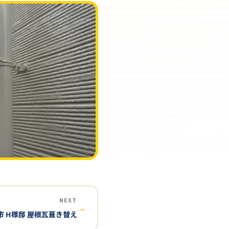
NEXT
→
市 H様邸 屋根瓦葺き替え